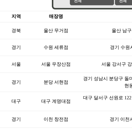
전체
전체
지역
매장명
경북
울산 무거점
울산 남구 
경기
수원 세류점
경기 수원시
서울
서울 우장산점
서울 강서구 강서
경기 성남시 분당구 돌마로
경기
분당 서현점
현
대구 달서구 선원로 122 
대구
대구 계명대점
경기
이천 창전점
경기 이천시