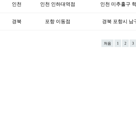
인천
인천 인하대역점
인천 미추홀구 학익
경북
포항 이동점
경북 포항시 남구
처음
1
2
3