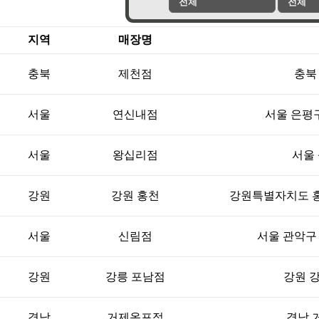
전체
전체
지역
매장명
충북
제천점
충북
서울
연신내점
서울 은평구 
서울
왕십리점
서울 
강원
강원 홍천
강원특별자치도 홍천
서울
신림점
서울 관악구 신
강원
강릉 포남점
강원 강
경남
거제옥포점
경남 거