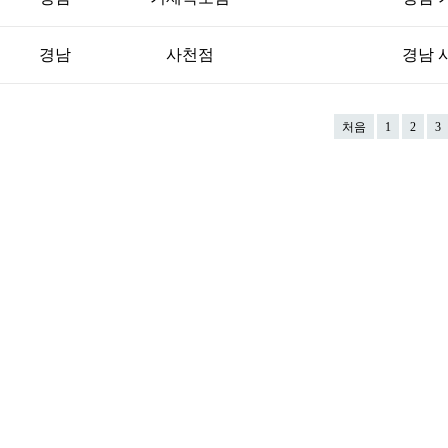
경남
사천점
경남 
처음
1
2
3