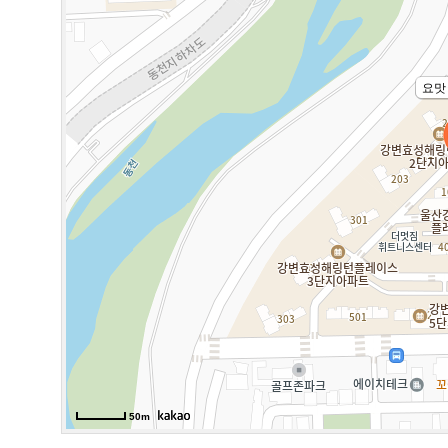
요맛
50m