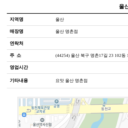
울
지역명
울산
매장명
울산 명촌점
연락처
주 소
(44254) 울산 북구 명촌17길 23 102동 
영업시간
기타내용
요맛 울산 명촌점