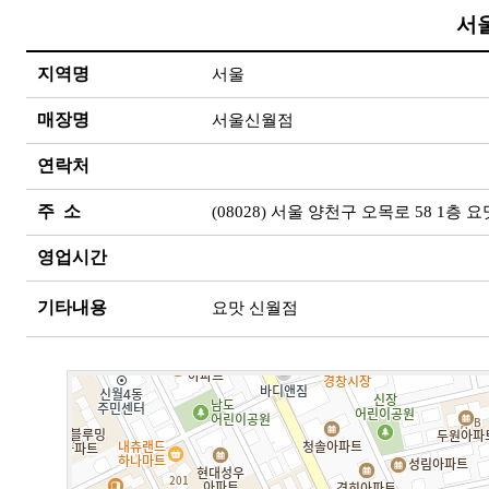
서
지역명
서울
매장명
서울신월점
연락처
주 소
(08028) 서울 양천구 오목로 58 1층 요
영업시간
기타내용
요맛 신월점