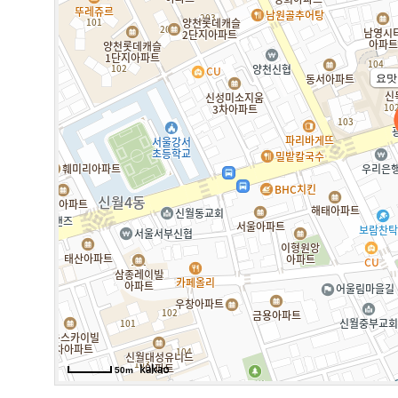
요맛
50m