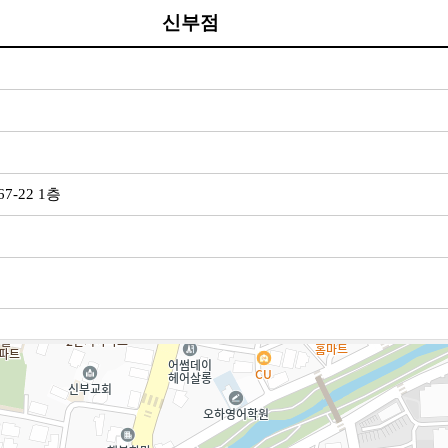
신부점
7-22 1층