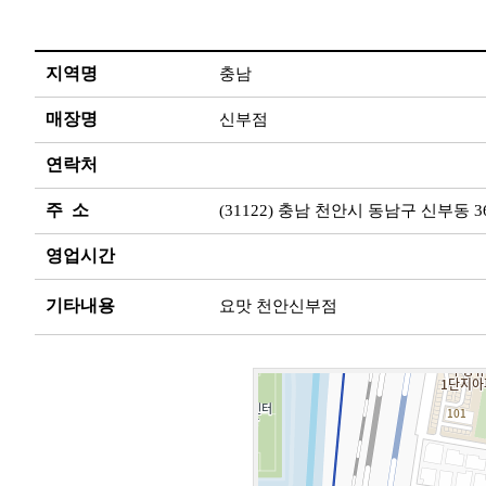
지역명
충남
매장명
신부점
연락처
주 소
(31122) 충남 천안시 동남구 신부동 36
영업시간
기타내용
요맛 천안신부점