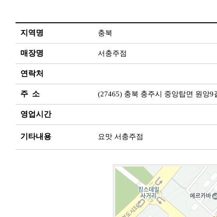
지역명
충북
매장명
서충주점
연락처
주 소
(27465) 충북 충주시 중앙탑면 원앙9길 
영업시간
기타내용
요맛 서충주점