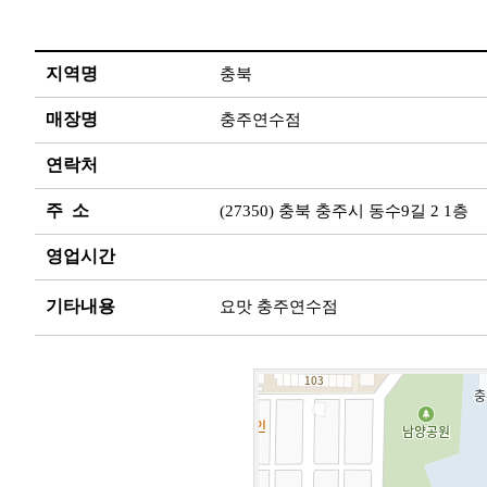
지역명
충북
매장명
충주연수점
연락처
주 소
(27350) 충북 충주시 동수9길 2 1층
영업시간
기타내용
요맛 충주연수점