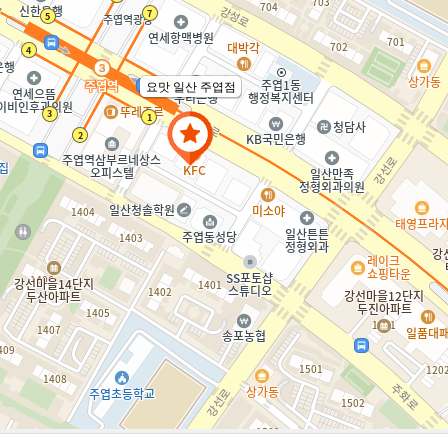
요맛 일산 주엽점