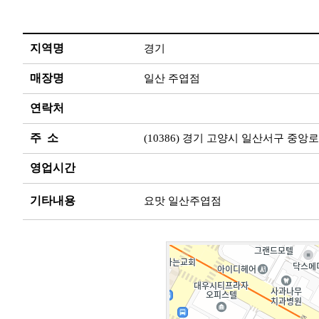
지역명
경기
매장명
일산 주엽점
연락처
주 소
(10386) 경기 고양시 일산서구 중앙로 
영업시간
기타내용
요맛 일산주엽점