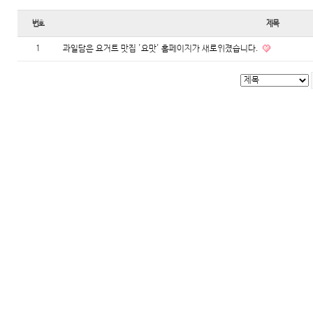
번호
제목
1
과일담은 요거트 맛집 '요맛' 홈페이지가 새로워졌습니다.